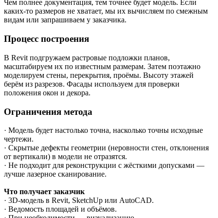
Чем полнее документация, тем точнее будет модель. Если
каких-то размеров не хватает, мы их вычисляем по смежным
видам или запрашиваем у заказчика.
Процесс построения
В Revit подгружаем растровые подложки планов,
масштабируем их по известным размерам. Затем поэтажно
моделируем стены, перекрытия, проёмы. Высоту этажей
берём из разрезов. Фасады используем для проверки
положения окон и декора.
Ограничения метода
· Модель будет настолько точна, насколько точны исходные
чертежи.
· Скрытые дефекты геометрии (неровности стен, отклонения
от вертикали) в модели не отразятся.
· Не подходит для реконструкции с жёсткими допусками —
лучше лазерное сканирование.
Что получает заказчик
· 3D-модель в Revit, SketchUp или AutoCAD.
· Ведомость площадей и объёмов.
· При необходимости — визуализацию.