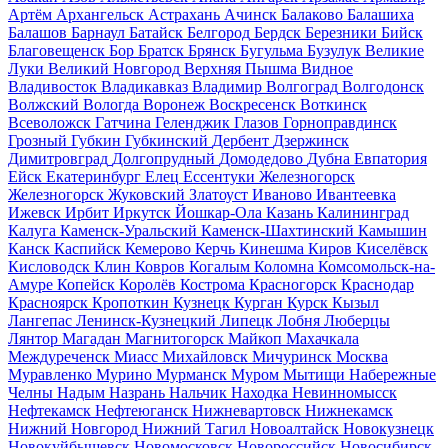
Артём
Архангельск
Астрахань
Ачинск
Балаково
Балашиха
Балашов
Барнаул
Батайск
Белгород
Бердск
Березники
Бийск
Благовещенск
Бор
Братск
Брянск
Бугульма
Бузулук
Великие
Луки
Великий Новгород
Верхняя Пышма
Видное
Владивосток
Владикавказ
Владимир
Волгоград
Волгодонск
Волжский
Вологда
Воронеж
Воскресенск
Воткинск
Всеволожск
Гатчина
Геленджик
Глазов
Горноправдинск
Грозный
Губкин
Губкинский
Дербент
Дзержинск
Димитровград
Долгопрудный
Домодедово
Дубна
Евпатория
Ейск
Екатеринбург
Елец
Ессентуки
Железногорск
Железногорск
Жуковский
Златоуст
Иваново
Ивантеевка
Ижевск
Ирбит
Иркутск
Йошкар-Ола
Казань
Калининград
Калуга
Каменск-Уральский
Каменск-Шахтинский
Камышин
Канск
Каспийск
Кемерово
Керчь
Кинешма
Киров
Киселёвск
Кисловодск
Клин
Ковров
Когалым
Коломна
Комсомольск-на-
Амуре
Копейск
Королёв
Кострома
Красногорск
Краснодар
Красноярск
Кропоткин
Кузнецк
Курган
Курск
Кызыл
Лангепас
Ленинск-Кузнецкий
Липецк
Лобня
Люберцы
Лянтор
Магадан
Магнитогорск
Майкоп
Махачкала
Междуреченск
Миасс
Михайловск
Мичуринск
Москва
Муравленко
Мурино
Мурманск
Муром
Мытищи
Набережные
Челны
Надым
Назрань
Нальчик
Находка
Невинномысск
Нефтекамск
Нефтеюганск
Нижневартовск
Нижнекамск
Нижний Новгород
Нижний Тагил
Новоалтайск
Новокузнецк
Новокуйбышевск
Новомосковск
Новороссийск
Новосибирск