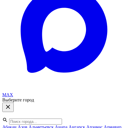
MAX
Выберите город
Абакан
Азов
Альметьевск
Анапа
Ангарск
Арзамас
Армавир