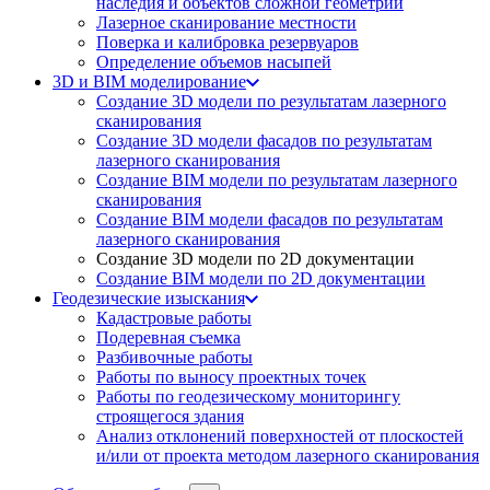
наследия и объектов сложной геометрии
Лазерное сканирование местности
Поверка и калибровка резервуаров
Определение объемов насы​​пей
3D и BIM моделирование
Создание 3D модели по результатам лазерного
сканирования
Создание 3D модели фасадов по результатам
лазерного сканирования
Создание BIM модели по результатам лазерного
сканирования
Создание BIM модели фасадов по результатам
лазерного сканирования
Создание 3D модели по 2D документации
Создание BIM модели по 2D документации
Геодезические изыскания
Кадастровые работы
Подеревная съемка
Разбивочные работы
Работы по выносу проектных точек
Работы по геодезическому мониторингу
строящегося здания
Анализ отклонений поверхностей от плоскостей
и/или от проекта методом лазерного сканирования